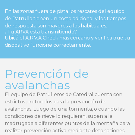
En las zonas fuera de pista los rescates del equipo
de Patrulla tienen un costo adicional y los tiempos
de respuesta son mayores a los habituales.
¿Tu ARVA está transmitiendo?
Ubicá el A.R.V.A Check más cercano y verifica que tu
dispositivo funcione correctamente.
Prevención de
avalanchas
El equipo de Patrulleros de Catedral cuenta con
estrictos protocolos para la prevención de
avalanchas. Luego de una tormenta, o cuando las
condiciones de nieve lo requieran, suben a la
madrugada a diferentes puntos de la montaña para
realizar prevención activa mediante detonaciones