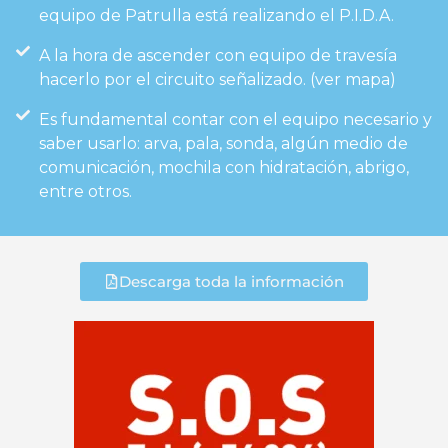
equipo de Patrulla está realizando el P.I.D.A.
A la hora de ascender con equipo de travesía
hacerlo por el circuito señalizado. (ver mapa)
Es fundamental contar con el equipo necesario y
saber usarlo: arva, pala, sonda, algún medio de
comunicación, mochila con hidratación, abrigo,
entre otros.
Descarga toda la información