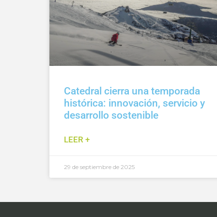
Catedral cierra una temporada
histórica: innovación, servicio y
desarrollo sostenible
LEER +
29 de septiembre de 2025