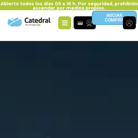
Abierto todos los días 09 a 16 h. Por seguridad, prohibido
ascender por medios propios.
INICIAR
COMPRA